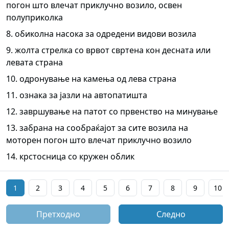
погон што влечат приклучно возило, освен
полуприколка
8. обиколна насока за одредени видови возила
9. жолта стрелка со врвот свртена кон десната или
левата страна
10. одронување на камења од лева страна
11. ознака за јазли на автопатишта
12. завршување на патот со првенство на минување
13. забрана на сообраќајот за сите возила на
моторен погон што влечат приклучно возило
14. крстосница со кружен облик
1
2
3
4
5
6
7
8
9
10
Претходно
Следно