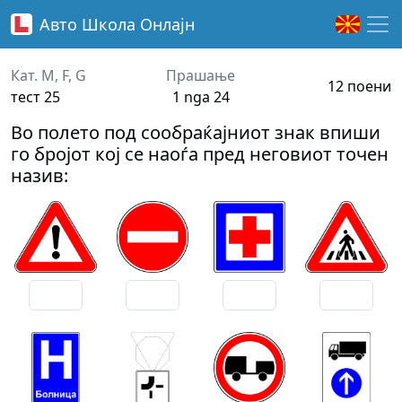
Авто Школа
Онлајн
Кат. M, F, G
Прашање
12 поени
тест 25
1 nga 24
Во полето под сообраќајниот знак впиши
го бројот кој се наоѓа пред неговиот точен
назив: