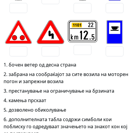
1. бочен ветер од десна страна
2. забрана на сообраќајот за сите возила на моторен
погон и запрежни возила
3. престанување на ограничување на брзината
4. камења прскаат
5. дозволено обиколување
6. дополнителната табла содржи симболи кои
поблиску го одредуваат значењето на знакот кон кој