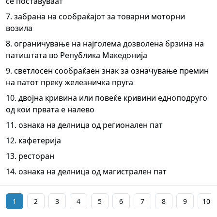
се поставуваат
7. забрана на сообраќајот за товарни моторни
возила
8. ограничување на најголема дозволена брзина на
патиштата во Република Македонија
9. светлосен сообраќаен знак за означување премин
на патот преку железничка пруга
10. двојна кривина или повеќе кривини едноподруго
од кои првата е налево
11. ознака на делница од регионален пат
12. кафетерија
13. ресторан
14. ознака на делница од магистрален пат
1
2
3
4
5
6
7
8
9
10