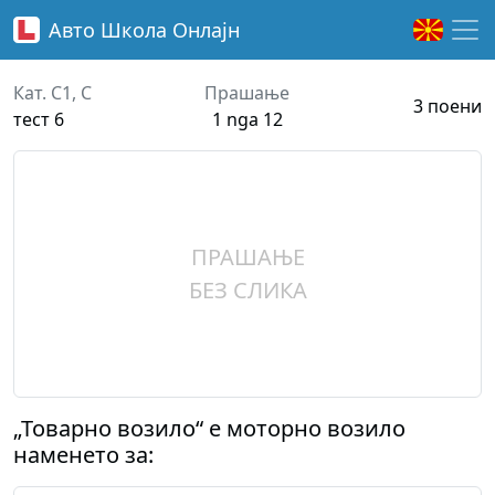
Авто Школа
Онлајн
Кат. C1, C
Прашање
3 поени
тест 6
1 nga 12
ПРАШАЊЕ
БЕЗ СЛИКА
„Товарно возило“ е моторно возило
наменето за: