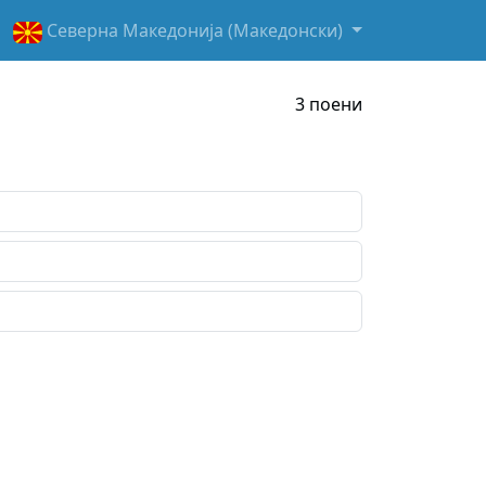
Северна Македонија (Македонски)
3 поени