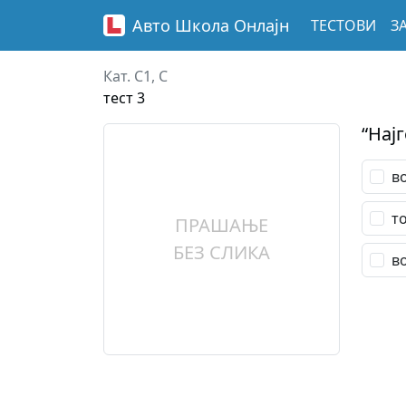
Авто Школа
Онлајн
ТЕСТОВИ
З
Кат. C1, C
тест 3
“Нај
в
т
ПРАШАЊЕ
БЕЗ СЛИКА
в