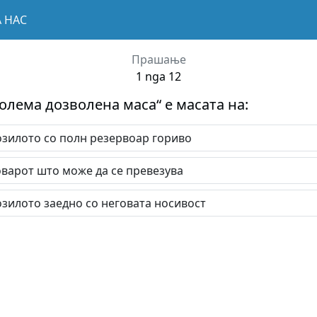
А НАС
Прашање
1 nga 12
голема дозволена маса“ е масата на:
озилото со полн резервоар гориво
оварот што може да се превезува
озилото заедно со неговата носивост