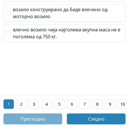
возило конструирано да биде влечено од
моторно возило
влечно возило чија најголема вкупна маса не е
поголема од 750 кг.
1
2
3
4
5
6
7
8
9
10
Претходно
Следно