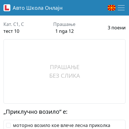
Авто Школа
Онлајн
Кат. C1, C
Прашање
3 поени
тест 10
1 nga 12
ПРАШАЊЕ
БЕЗ СЛИКА
„Приклучно возило“ е:
моторно возило кое влече лесна приколка