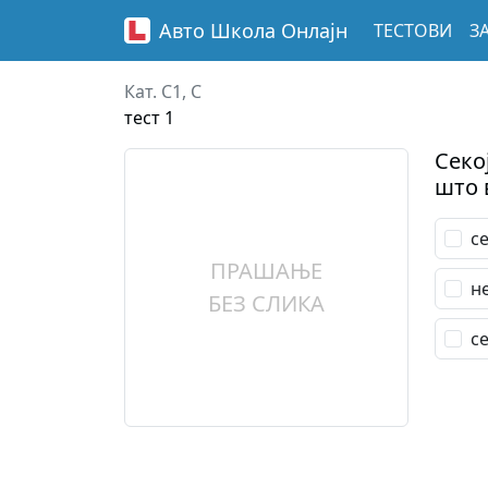
Авто Школа
Онлајн
ТЕСТОВИ
З
Кат. C1, C
тест 1
Секо
што 
с
ПРАШАЊЕ
н
БЕЗ СЛИКА
с