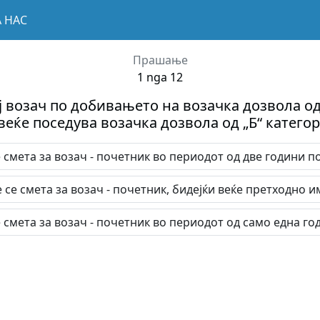
А НАС
Прашање
1 nga 12
ј возач по добивањето на возачка дозвола од 
веќе поседува возачка дозвола од „Б“ категор
е смета за возач - почетник во периодот од две години 
е се смета за возач - почетник, бидејќи веќе претходно 
е смета за возач - почетник во периодот од само една го