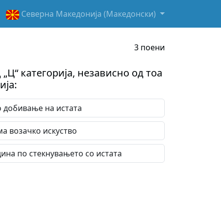
Северна Македонија (Македонски)
3 поени
„Ц“ категорија, независно од тоа
ија:
по добивање на истата
има возачко искуство
дина по стекнувањето со истата