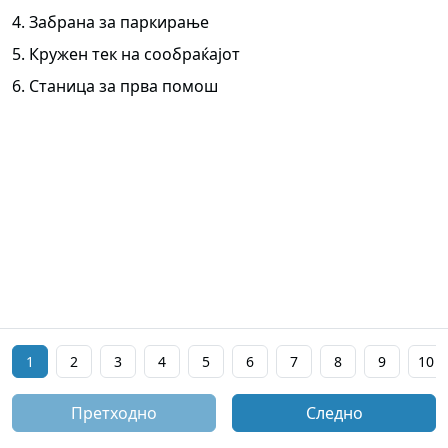
4. Забрана за паркирање
5. Кружен тек на сообраќајот
6. Станица за прва помош
1
2
3
4
5
6
7
8
9
10
Претходно
Следно