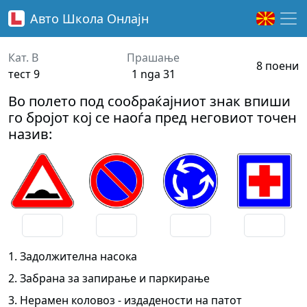
Авто Школа
Онлајн
Кат. B
Прашање
8 поени
тест 9
1 nga 31
Во полето под сообраќајниот знак впиши
го бројот кој се наоѓа пред неговиот точен
назив:
1. Задолжителна насока
2. Забрана за запирање и паркирање
3. Нерамен коловоз - издадености на патот