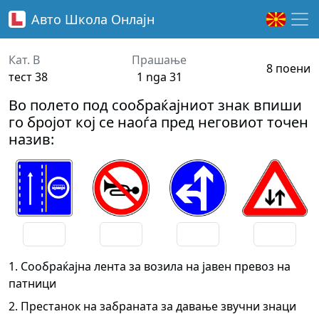
Авто Школа
Онлајн
Кат. B
Прашање
8 поени
тест 38
1 nga 31
Во полето под сообраќајниот знак впиши
го бројот кој се наоѓа пред неговиот точен
назив:
1. Сообраќајна лента за возила на јавен превоз на
патници
2. Престанок на забраната за давање звучни знаци