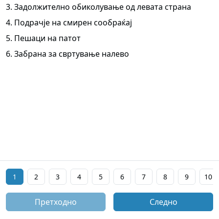
3. Задолжително обиколување од левата страна
4. Подрачје на смирен сообраќај
5. Пешаци на патот
6. Забрана за свртување налево
1
2
3
4
5
6
7
8
9
10
Претходно
Следно