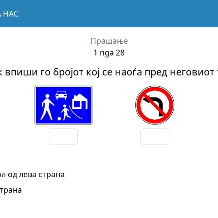
А НАС
Прашање
1 nga 28
 впиши го бројот кој се наоѓа пред неговиот
ол од лева страна
страна