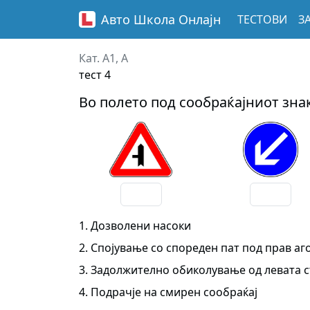
Авто Школа
Онлајн
ТЕСТОВИ
З
Кат. A1, A
тест 4
Во полето под сообраќајниот знак
1. Дозволени насоки
2. Спојување со спореден пат под прав аг
3. Задолжително обиколување од левата 
4. Подрачје на смирен сообраќај