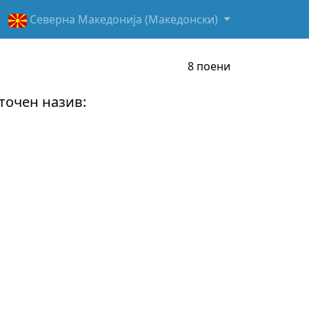
Северна Македонија (Македонски)
8 поени
 точен назив: