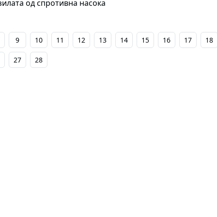
зилата од спротивна насока
9
10
11
12
13
14
15
16
17
18
27
28