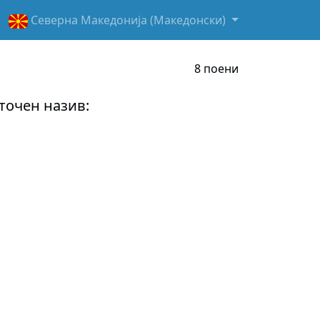
Северна Македонија (Македонски)
8 поени
 точен назив: