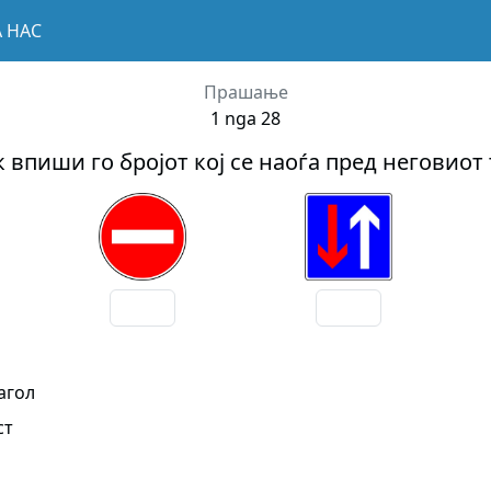
А НАС
Прашање
1 nga 28
 впиши го бројот кој се наоѓа пред неговиот
агол
ст