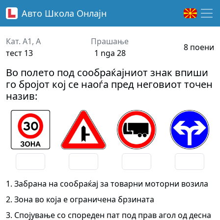
Авто Школа
Онлајн
Кат. A1, A
Прашање
8 поени
тест 13
1 nga 28
Во полето под сообраќајниот знак впиши
го бројот кој се наоѓа пред неговиот точен
назив:
1. Забрана на сообраќај за товарни моторни возила
2. Зона во која е ограничена брзината
3. Спојување со спореден пат под прав агол од десна